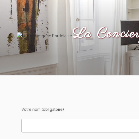
Aller
au
contenu
principal
La Concier
Votre nom (obligatoire)