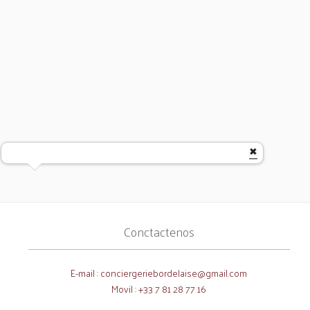
Conctactenos
E-mail :
conciergeriebordelaise@gmail.com
Movil : +33 7 81 28 77 16